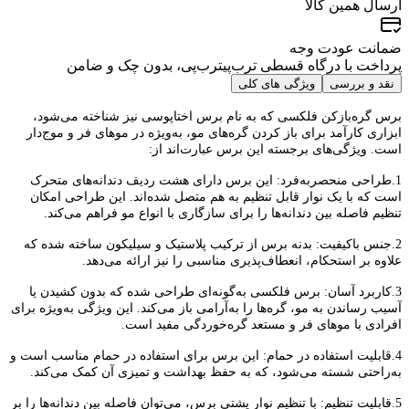
ارسال همین کالا
ضمانت عودت وجه
پرداخت با درگاه قسطی ترب‌پی
ترب‌پی
، بدون چک و ضامن
نقد و‌ بررسی
ویژگی های کلی
برس گره‌بازکن فلکسی که به نام برس اختاپوسی نیز شناخته می‌شود،
ابزاری کارآمد برای باز کردن گره‌های مو، به‌ویژه در موهای فر و موج‌دار
است. ویژگی‌های برجسته این برس عبارت‌اند از:
1.طراحی منحصربه‌فرد: این برس دارای هشت ردیف دندانه‌های متحرک
است که با یک نوار قابل تنظیم به هم متصل شده‌اند. این طراحی امکان
تنظیم فاصله بین دندانه‌ها را برای سازگاری با انواع مو فراهم می‌کند.
2.جنس باکیفیت: بدنه برس از ترکیب پلاستیک و سیلیکون ساخته شده که
علاوه بر استحکام، انعطاف‌پذیری مناسبی را نیز ارائه می‌دهد.
3.کاربرد آسان: برس فلکسی به‌گونه‌ای طراحی شده که بدون کشیدن یا
آسیب رساندن به مو، گره‌ها را به‌آرامی باز می‌کند. این ویژگی به‌ویژه برای
افرادی با موهای فر و مستعد گره‌خوردگی مفید است.
4.قابلیت استفاده در حمام: این برس برای استفاده در حمام مناسب است و
به‌راحتی شسته می‌شود، که به حفظ بهداشت و تمیزی آن کمک می‌کند.
5.قابلیت تنظیم: با تنظیم نوار پشتی برس، می‌توان فاصله بین دندانه‌ها را بر